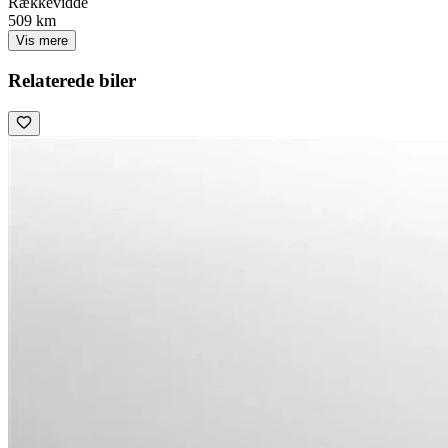
Rækkevidde
509 km
Vis mere
Relaterede biler