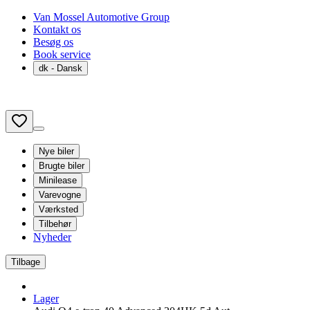
Van Mossel Automotive Group
Kontakt os
Besøg os
Book service
dk
- Dansk
Nye biler
Brugte biler
Minilease
Varevogne
Værksted
Tilbehør
Nyheder
Tilbage
Lager