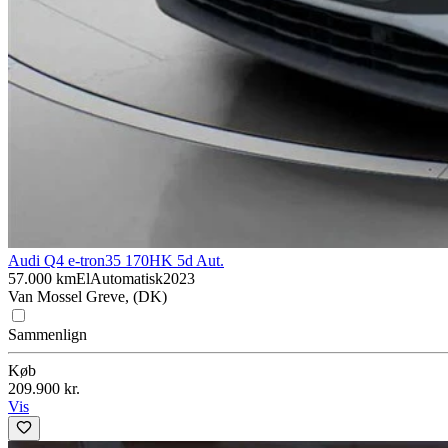
Audi Q4 e-tron
35 170HK 5d Aut.
57.000 km
El
Automatisk
2023
Van Mossel Greve, (DK)
Sammenlign
Køb
209.900 kr.
Vis