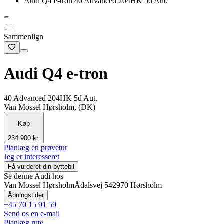
Audi Q4 e-tron 40 Advanced 204HK 5d Aut.
Sammenlign
Audi Q4 e-tron
40 Advanced 204HK 5d Aut.
Van Mossel Hørsholm, (DK)
Køb
234.900 kr.
Planlæg en prøvetur
Jeg er interesseret
Få vurderet din byttebil
Se denne Audi hos
Van Mossel Hørsholm
Ådalsvej 54
2970 Hørsholm
Åbningstider
+45 70 15 91 59
Send os en e-mail
Planlæg rute