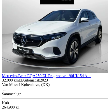
Mercedes-Benz EQA
250 EL Progressive 190HK 5d Aut.
32.000 km
El
Automatisk
2023
Van Mossel København, (DK)
Sammenlign
Køb
264.900 kr.