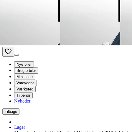
Van Mossel Automotive Group
Kontakt os
Besøg os
Book service
dk
- Dansk
Nye biler
Brugte biler
Minilease
Varevogne
Værksted
Tilbehør
Nyheder
Tilbage
Lager