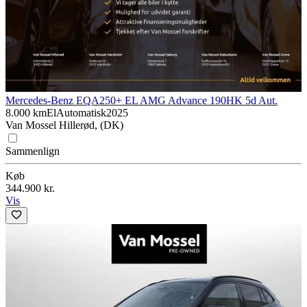
Mercedes-Benz EQA
250+ EL AMG Advance 190HK 5d Aut.
8.000 km
El
Automatisk
2025
Van Mossel Hillerød, (DK)
Sammenlign
Køb
344.900 kr.
Vis