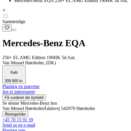
Mercedes-Benz EQA 250+ EL AMG Edition 190HK 5d Aut.
Sammenlign
Mercedes-Benz EQA
250+ EL AMG Edition 190HK 5d Aut.
Van Mossel Hørsholm, (DK)
Køb
309.900 kr.
Planlæg en prøvetur
Jeg er interesseret
Få vurderet din byttebil
Se denne Mercedes-Benz hos
Van Mossel Hørsholm
Ådalsvej 54
2970 Hørsholm
Åbningstider
+45 70 15 91 59
Send os en e-mail
Planlæg rute