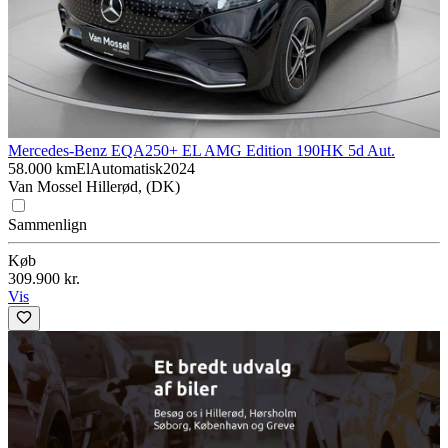
Mercedes-Benz EQA
250+ EL AMG Edition 190HK 5d Aut.
58.000 km
El
Automatisk
2024
Van Mossel Hillerød, (DK)
Sammenlign
Køb
309.900 kr.
Vis