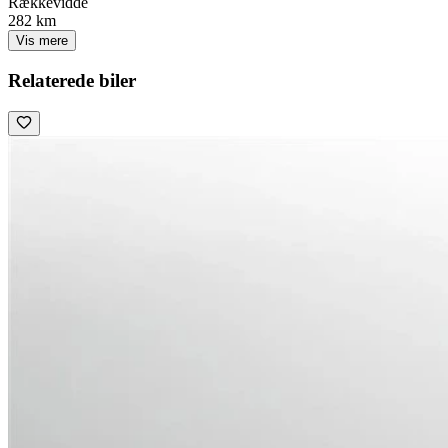
Rækkevidde
282 km
Vis mere
Relaterede biler