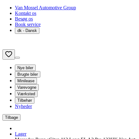
Van Mossel Automotive Group
Kontakt os
Besøg os
Book service
dk
- Dansk
Nye biler
Brugte biler
Minilease
Varevogne
Værksted
Tilbehør
Nyheder
Tilbage
Lager