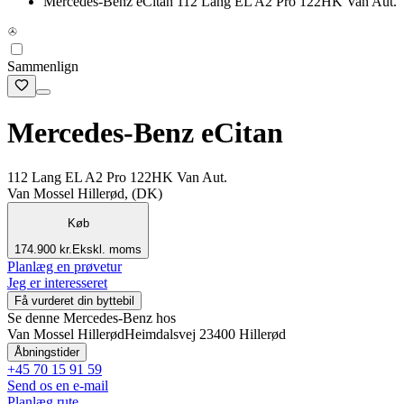
Mercedes-Benz eCitan 112 Lang EL A2 Pro 122HK Van Aut.
Sammenlign
Mercedes-Benz eCitan
112 Lang EL A2 Pro 122HK Van Aut.
Van Mossel Hillerød, (DK)
Køb
174.900 kr.
Ekskl. moms
Planlæg en prøvetur
Jeg er interesseret
Få vurderet din byttebil
Se denne Mercedes-Benz hos
Van Mossel Hillerød
Heimdalsvej 2
3400 Hillerød
Åbningstider
+45 70 15 91 59
Send os en e-mail
Planlæg rute