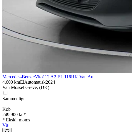
Mercedes-Benz eVito
112 A2 EL 116HK Van Aut.
4.600 km
El
Automatisk
2024
Van Mossel Greve, (DK)
Sammenlign
Køb
249.900 kr.*
* Ekskl. moms
Vis