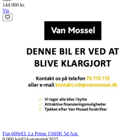
144.900 kr.
Vis
Fiat 600e
EL La Prima 156HK 5d Aut.
9.000 km
El
Automatisk
2025