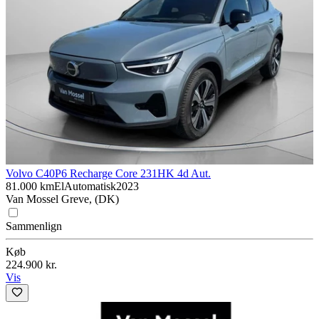
Volvo C40
P6 Recharge Core 231HK 4d Aut.
81.000 km
El
Automatisk
2023
Van Mossel Greve, (DK)
Sammenlign
Køb
224.900 kr.
Vis