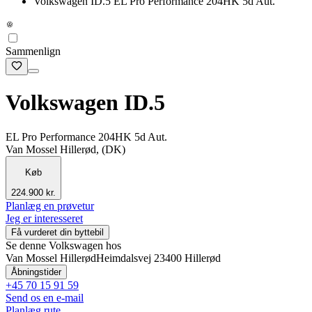
Volkswagen ID.5 EL Pro Performance 204HK 5d Aut.
Sammenlign
Volkswagen ID.5
EL Pro Performance 204HK 5d Aut.
Van Mossel Hillerød, (DK)
Køb
224.900 kr.
Planlæg en prøvetur
Jeg er interesseret
Få vurderet din byttebil
Se denne Volkswagen hos
Van Mossel Hillerød
Heimdalsvej 2
3400 Hillerød
Åbningstider
+45 70 15 91 59
Send os en e-mail
Planlæg rute