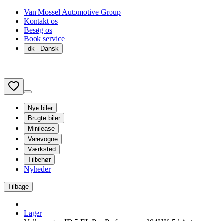
Van Mossel Automotive Group
Kontakt os
Besøg os
Book service
dk
- Dansk
Nye biler
Brugte biler
Minilease
Varevogne
Værksted
Tilbehør
Nyheder
Tilbage
Lager