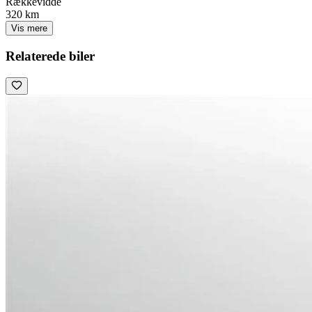
Rækkevidde
320 km
Vis mere
Relaterede biler