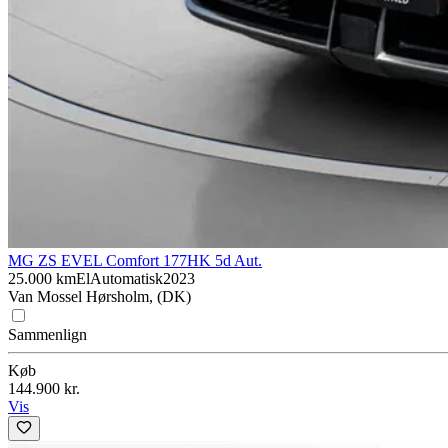
MG ZS EV
EL Comfort 177HK 5d Aut.
25.000 km
El
Automatisk
2023
Van Mossel Hørsholm, (DK)
Sammenlign
Køb
144.900 kr.
Vis