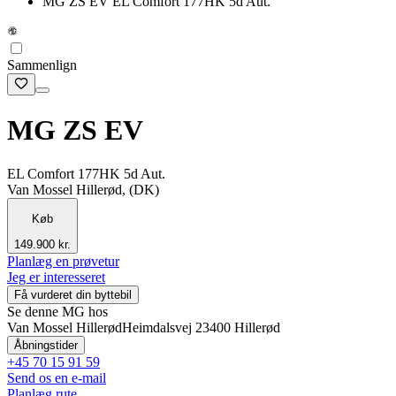
MG ZS EV EL Comfort 177HK 5d Aut.
Sammenlign
MG ZS EV
EL Comfort 177HK 5d Aut.
Van Mossel Hillerød, (DK)
Køb
149.900 kr.
Planlæg en prøvetur
Jeg er interesseret
Få vurderet din byttebil
Se denne MG hos
Van Mossel Hillerød
Heimdalsvej 2
3400 Hillerød
Åbningstider
+45 70 15 91 59
Send os en e-mail
Planlæg rute