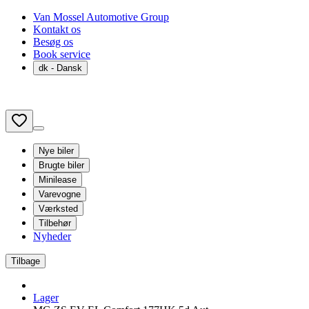
Van Mossel Automotive Group
Kontakt os
Besøg os
Book service
dk
- Dansk
Nye biler
Brugte biler
Minilease
Varevogne
Værksted
Tilbehør
Nyheder
Tilbage
Lager