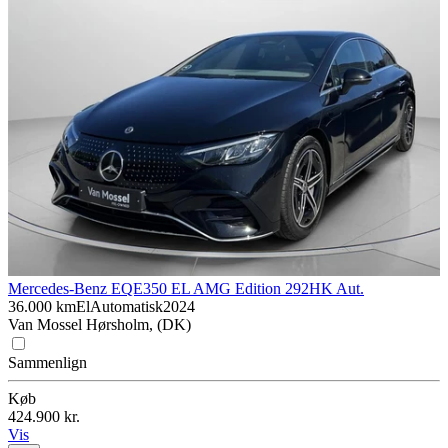
Mercedes-Benz EQE
350 EL AMG Edition 292HK Aut.
36.000 km
El
Automatisk
2024
Van Mossel Hørsholm, (DK)
Sammenlign
Køb
424.900 kr.
Vis