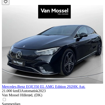
Mercedes-Benz EQE
350 EL AMG Edition 292HK Aut.
21.000 km
El
Automatisk
2023
Van Mossel Hillerød, (DK)
Sammenlign