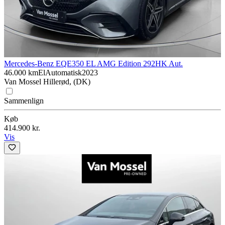
Mercedes-Benz EQE
350 EL AMG Edition 292HK Aut.
46.000 km
El
Automatisk
2023
Van Mossel Hillerød, (DK)
Sammenlign
Køb
414.900 kr.
Vis