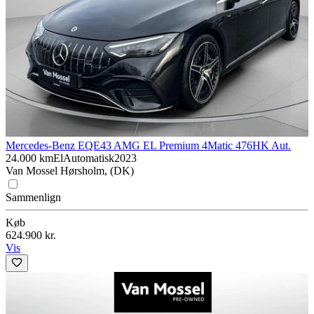
Mercedes-Benz EQE
43 AMG EL Premium 4Matic 476HK Aut.
24.000 km
El
Automatisk
2023
Van Mossel Hørsholm, (DK)
Sammenlign
Køb
624.900 kr.
Vis