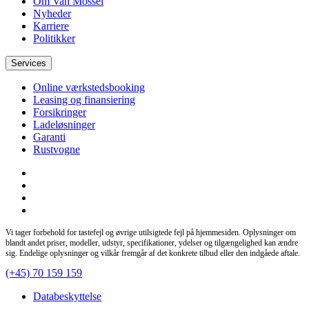
Om Van Mossel
Nyheder
Karriere
Politikker
Services
Online værkstedsbooking
Leasing og finansiering
Forsikringer
Ladeløsninger
Garanti
Rustvogne
Vi tager forbehold for tastefejl og øvrige utilsigtede fejl på hjemmesiden. Oplysninger om
blandt andet priser, modeller, udstyr, specifikationer, ydelser og tilgængelighed kan ændre
sig. Endelige oplysninger og vilkår fremgår af det konkrete tilbud eller den indgåede aftale.
(+45) 70 159 159
Databeskyttelse