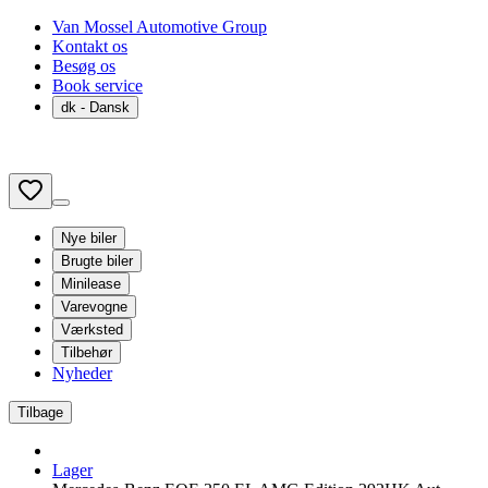
Van Mossel Automotive Group
Kontakt os
Besøg os
Book service
dk
- Dansk
Nye biler
Brugte biler
Minilease
Varevogne
Værksted
Tilbehør
Nyheder
Tilbage
Lager