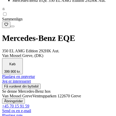
Mercedes-Benz EQE 350 EL AMG Edition 292HK Aut.
Sammenlign
Mercedes-Benz EQE
350 EL AMG Edition 292HK Aut.
Van Mossel Greve, (DK)
Køb
399.900 kr.
Planlæg en prøvetur
Jeg er interesseret
Få vurderet din byttebil
Se denne Mercedes-Benz hos
Van Mossel Greve
Ventrupparken 12
2670 Greve
Åbningstider
+45 70 15 91 59
Send os en e-mail
Planlæg rute