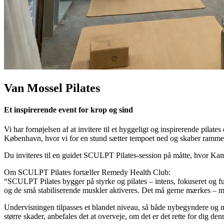
Van Mossel Pilates
Et inspirerende event for krop og sind
Vi har fornøjelsen af at invitere til et hyggeligt og inspirerende pil
København, hvor vi for en stund sætter tempoet ned og skaber rammer
Du inviteres til en guidet SCULPT Pilates-session på måtte, hvor Ka
Om SCULPT Pilates fortæller Remedy Health Club:
“SCULPT Pilates bygger på styrke og pilates – intens, fokuseret og f
og de små stabiliserende muskler aktiveres. Det må gerne mærkes – me
Undervisningen tilpasses et blandet niveau, så både nybegyndere og m
større skader, anbefales det at overveje, om det er det rette for dig den