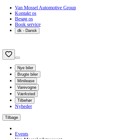
Van Mossel Automotive Group
Kontakt os
Besøg os
Book service
dk
- Dansk
Nye biler
Brugte biler
Minilease
Varevogne
Værksted
Tilbehør
Nyheder
Tilbage
Events