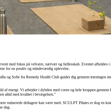
ates event med fokus på velvære, nærvær og fællesskab. Eventet afholdes 
ne for en positiv og mindeværdig oplevelse.
milla og Sofie fra Remedy Health Club guider dig gennem træningen med
uld af energi. Vi arbejder i dybden med coren og hele kroppen gennem 
n altid med kvalitet i bevægelsen.”
ere rutinerede deltagere kan være med. SCULPT Pilates er dog en kræven
ne dag.