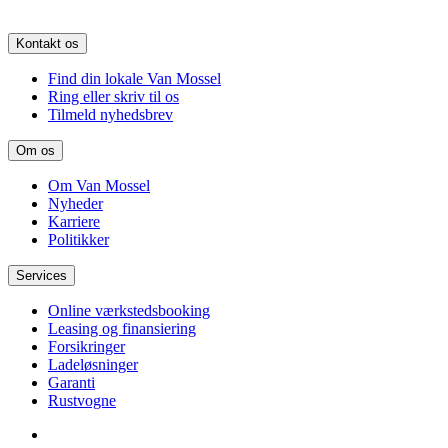
Kontakt os
Find din lokale Van Mossel
Ring eller skriv til os
Tilmeld nyhedsbrev
Om os
Om Van Mossel
Nyheder
Karriere
Politikker
Services
Online værkstedsbooking
Leasing og finansiering
Forsikringer
Ladeløsninger
Garanti
Rustvogne